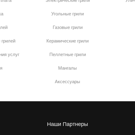
оплата
Электрические грили
Ули
ка
Угольные грили
илей
Газовые грили
 грилей
Керамические грили
ния услуг
Пеллетные грили
я
Мангалы
Аксессуары
Наши Партнеры