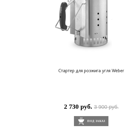
циркуляцию воздуха.
На раме котла предусмотрены крючки для ин
Термостойкие ручки крышки.
Прочные всепогодные колеса.
Стартер для розжига угля Weber
2 730 руб.
3 900 руб.
ПОД ЗАКАЗ