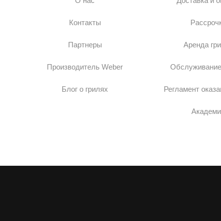
О нас
Доставка и 
Контакты
Рассроч
Партнеры
Аренда гр
Производитель Weber
Обслуживание
Блог о грилях
Регламент оказа
Академи