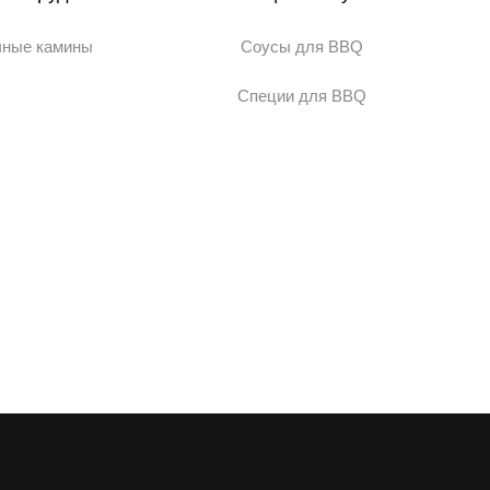
чные камины
Соусы для BBQ
Специи для BBQ