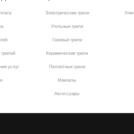
оплата
Электрические грили
Ули
ка
Угольные грили
илей
Газовые грили
 грилей
Керамические грили
ния услуг
Пеллетные грили
я
Мангалы
Аксессуары