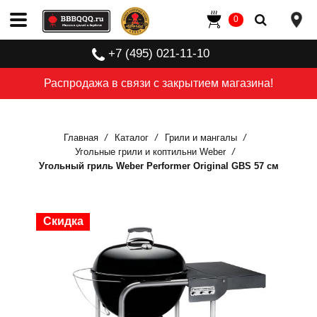
0
+7 (495) 021-11-10
Распродажа в связи с закрытием магазина!
Главная
Каталог
Грили и мангалы
Угольные грили и коптильни Weber
Угольный гриль Weber Performer Original GBS 57 см
Скидка
Скидка
Скидка
Скидка
Скидка