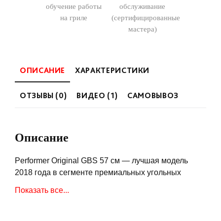
обучение работы
обслуживание
на гриле
(сертифицированные
мастера)
ОПИСАНИЕ
ХАРАКТЕРИСТИКИ
ОТЗЫВЫ (0)
ВИДЕО (1)
САМОВЫВОЗ
Описание
Performer Original GBS 57 см — лучшая модель
2018 года в сегменте премиальных угольных
грилей от «Вебер», совместимых с GBS-
Показать все...
аксессуарами: вок, сковорода (решетка для стейков
входит в комплект). Она позволяет создать
настоящую гриль-кухню, где можно приготовить