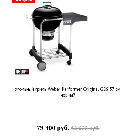
• рабочая решетка, покрытая тремя слоями хрома,
имеет эстетический вид и защищена от коррозии;
• очищение от пепла не требует особых усилий и
много времени благодаря системе One-Touch;
• надежные колеса в стационарном состоянии
очень устойчивы, а при необходимости помогут
быстро переместить угольный гриль Weber
Performer Original GBS 57 см в нужное место при
любых погодных условиях.
Угольный гриль Weber Performer Original GBS 57 см,
черный
79 900 руб.
63 920 руб.