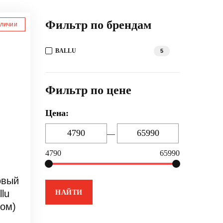
Фильтр по брендам
аличии
BALLU
5
Фильтр по цене
Цена:
—
4790
65990
овый
lu
том)