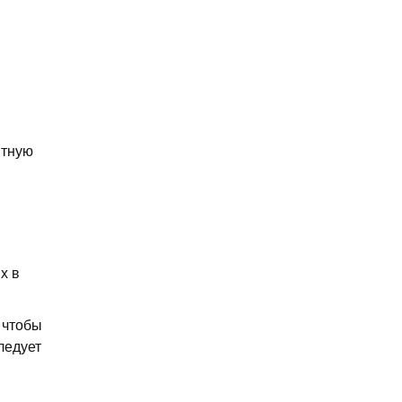
ятную
х в
 чтобы
ледует