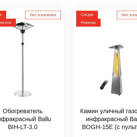
а
Скидка
Нет в наличии
Нет в н
лярное
Новинка
Обогреватель
Камин уличный газ
нфракрасный Ballu
инфракрасный Bal
BIH-LT-3.0
BOGH-15E (с пуль