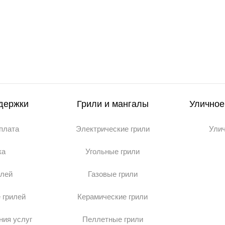
держки
Грили и мангалы
Уличное
оплата
Электрические грили
Ули
ка
Угольные грили
илей
Газовые грили
 грилей
Керамические грили
ния услуг
Пеллетные грили