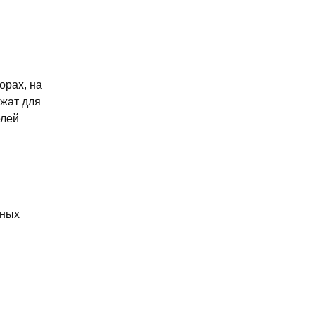
орах, на
ужат для
елей
яных