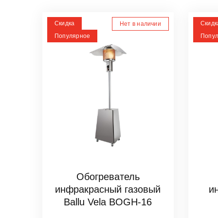
Скидка
Скидк
Нет в наличии
Популярное
Попу
Обогреватель
инфракрасный газовый
и
Ballu Vela BOGH-16