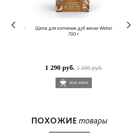
ния Weber 2
Щепа для копчения дуб виски Weber
Стар
700 г
1 290 руб.
2
0 руб.
1 290 руб.
ПОД ЗАКАЗ
ПОХОЖИЕ
товары