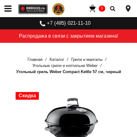
0
+7 (495) 021-11-10
Распродажа в связи с закрытием магазина!
Главная
Каталог
Грили и мангалы
Угольные грили и коптильни Weber
Угольный гриль Weber Compact Kettle 57 см, черный
Скидка
Скидка
Скидка
Скидка