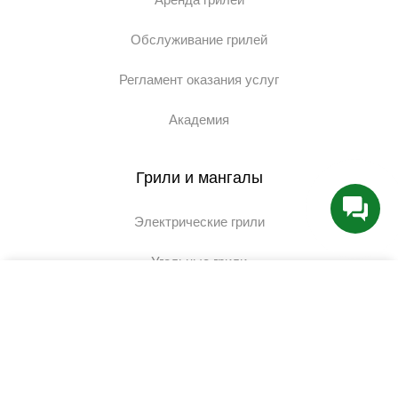
Обслуживание грилей
Регламент оказания услуг
Академия
Грили и мангалы
Электрические грили
Угольные грили
Как вам удобнее с нами связаться?
Газовые грили
Telegram
Керамические грили
WhatsApp
Пеллетные грили