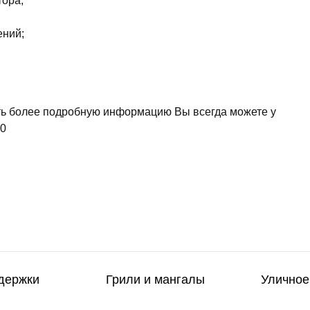
тора;
ений;
ть более подробную информацию Вы всегда можете у
10
держки
Грили и мангалы
Уличное