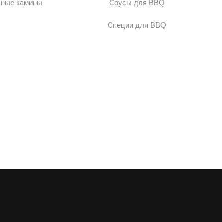
чные камины
Соусы для BBQ
Специи для BBQ