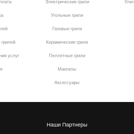
оплата
Электрические грили
Ули
ка
Угольные грили
илей
Газовые грили
 грилей
Керамические грили
ния услуг
Пеллетные грили
я
Мангалы
Аксессуары
Наши Партнеры