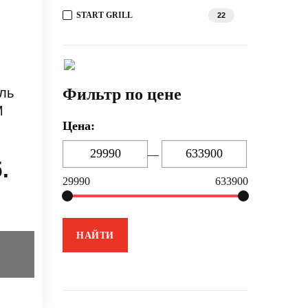
START GRILL
22
ль
Фильтр по цене
M
Цена:
—
.
29990
633900