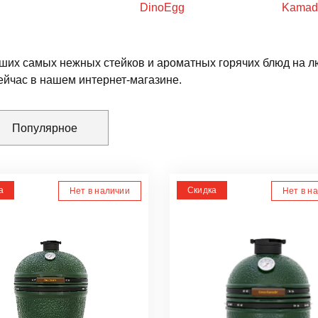
DinoEgg
Kamad
ших самых нежных стейков и ароматных горячих блюд на лю
ейчас в нашем интернет-магазине.
Популярное
а
Скидка
Нет в наличии
Нет в н