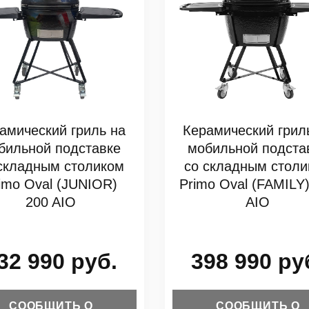
амический гриль на
Керамический грил
бильной подставке
мобильной подста
складным столиком
со складным стол
imo Oval (JUNIOR)
Primo Oval (FAMILY
200 AIO
AIO
32 990 руб.
398 990 ру
СООБЩИТЬ О
СООБЩИТЬ О