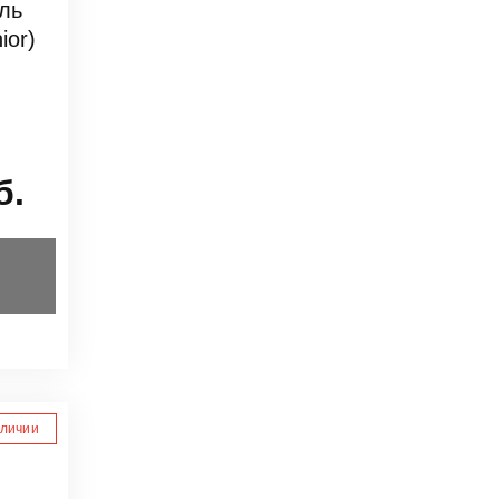
ль
ior)
б.
аличии