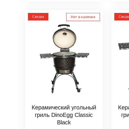
Скидка
Скидк
Нет в наличии
Керамический угольный
Кер
гриль DinoEgg Classic
гр
Black