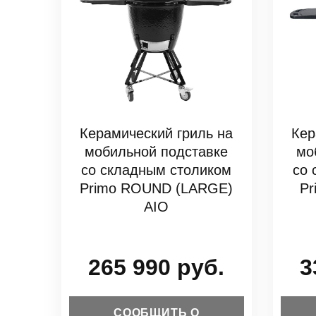
Керамический гриль на
Кер
мобильной подставке
мо
со складным столиком
со 
Primo ROUND (LARGE)
Pr
AIO
265 990 руб.
3
СООБЩИТЬ О