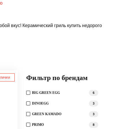
o
бой вкус! Керамический гриль купить недорого
Фильтр по брендам
аличии
BIG GREEN EGG
6
DINOEGG
3
GREEN KAMADO
3
PRIMO
8