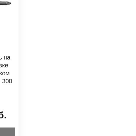
ь на
вке
иком
) 300
б.