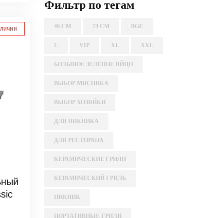
Фильтр по тегам
46 СМ
74 СМ
BGE
аличии
L
VIP
XL
XXL
БОЛЬШОЕ ЗЕЛЕНОЕ ЯЙЦО
ВЫБОР МЯСНИКА
ВЫБОР ХОЗЯЙКИ
ДЛЯ ПИКНИКА
ДЛЯ РЕСТОРАНА
КЕРАМИЧЕСКИЕ ГРИЛИ
КЕРАМИЧЕСКИЙ ГРИЛЬ
ьный
sic
ПИКНИК
ПОРТАТИВНЫЕ ГРИЛИ