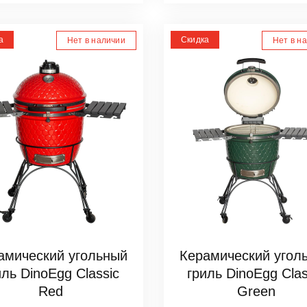
а
Скидка
Нет в наличии
Нет в н
амический угольный
Керамический угол
иль DinoEgg Classic
гриль DinoEgg Clas
Red
Green