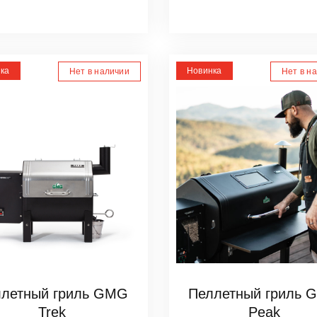
ка
Новинка
Нет в наличии
Нет в н
ллетный гриль GMG
Пеллетный гриль 
Trek
Peak