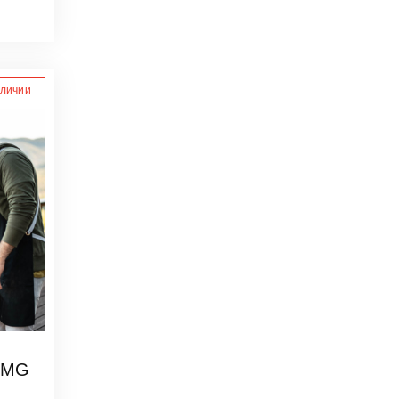
аличии
GMG