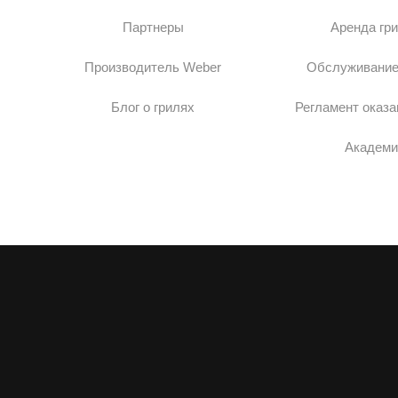
Партнеры
Аренда гр
Производитель Weber
Обслуживание
Блог о грилях
Регламент оказа
Академи