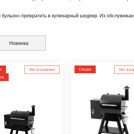
бульон» превратить в кулинарный шедевр. Их обслуживани
Новинка
а
Скидка
Нет в наличии
Нет в н
ка