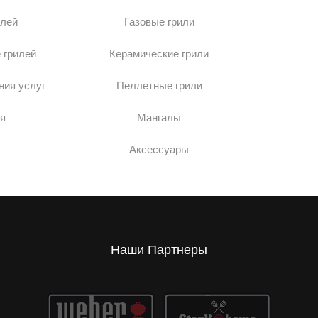
илей
Газовые грили
 грилей
Керамические грили
ния услуг
Пеллетные грили
я
Мангалы
Аксессуары
Наши Партнеры