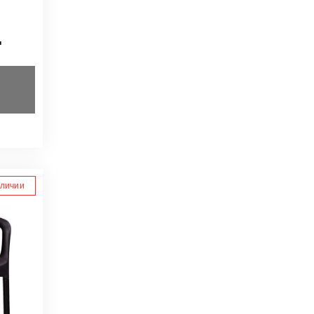
.
аличии