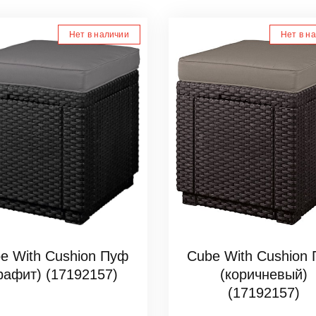
Нет в наличии
Нет в н
e With Cushion Пуф
Cube With Cushion
графит) (17192157)
(коричневый)
(17192157)