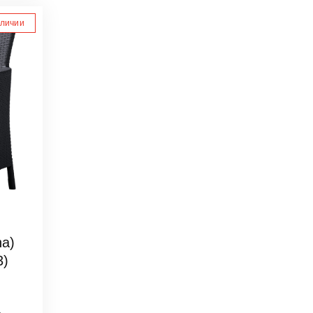
аличии
na)
3)