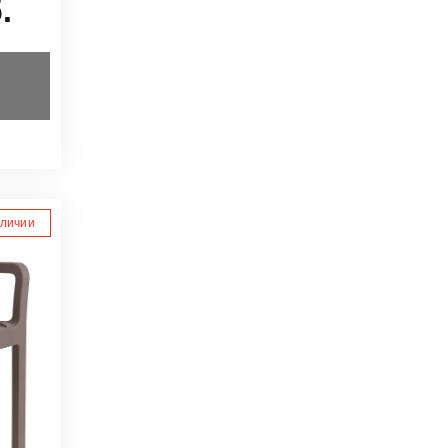
.
аличии