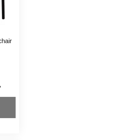
hair
.