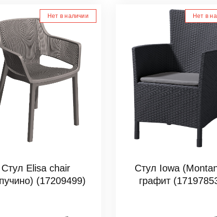
Нет в наличии
Нет в н
Стул Elisa chair
Стул Iowa (Monta
апучино) (17209499)
графит (1719785