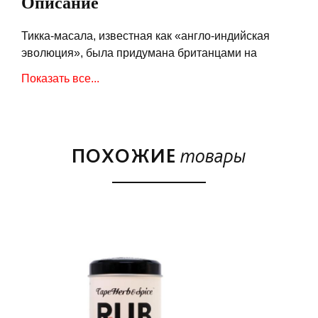
Описание
Тикка-масала, известная как «англо-индийская
эволюция», была придумана британцами на
основе типичных для индийской кухни вкусовых
Показать все...
сочетаний. Такой вариант карри обычно состоит из
кусочков курицы, приготовленных на медленном
огне в йогурте и микса специй – «Тикка Тандори»
для этого эксперимента подойдет идеально!
ПОХОЖИЕ
товары