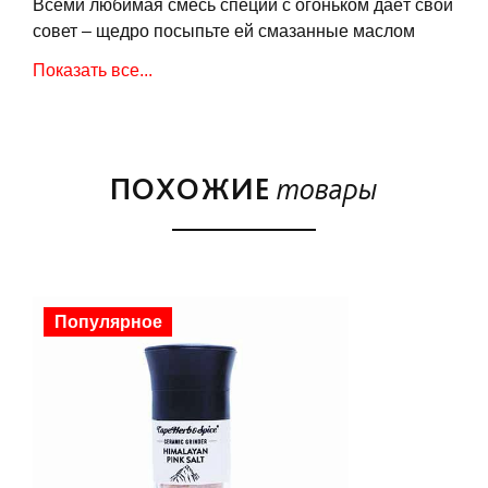
Всеми любимая смесь специй с огоньком даёт свой
совет – щедро посыпьте ей смазанные маслом
кусочки курицы, говядины, баранины или
Показать все...
морепродукты до, а потом и во время
приготовления. В качестве альтернативы смесь
можно добавить в тесто перед выпечкой, посыпать
картофельные дольки, а также смешать со
ПОХОЖИЕ
товары
сливочным сыром или оливковым маслом –
получится домашний соус для картофеля, начос
или брускетт.
Популярное