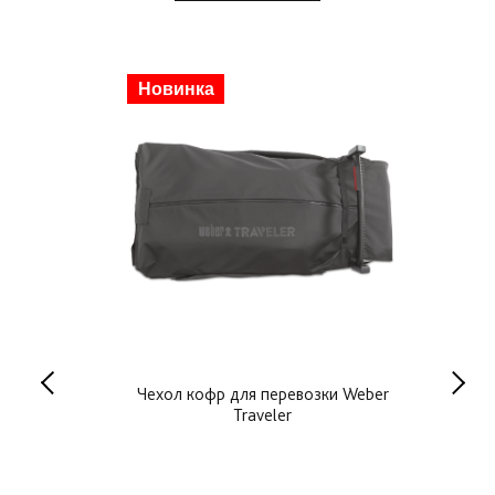
Скидка
Новинка
образная 30
Чехол кофр для перевозки Weber
Двуст
Traveler
для 