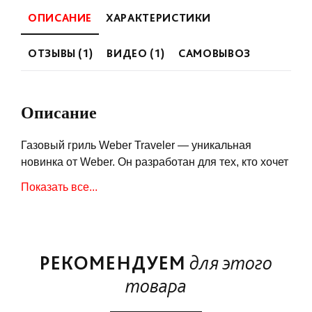
ОПИСАНИЕ
ХАРАКТЕРИСТИКИ
ОТЗЫВЫ (1)
ВИДЕО (1)
САМОВЫВОЗ
Описание
Газовый гриль Weber Traveler — уникальная
новинка от Weber. Он разработан для тех, кто хочет
вкусно приготовить барбекю в путешествии вдали
Показать все...
от дома. Независимо от того, собираетесь ли вы в
поход или на пикник или на рыбалку с друзьями,
его прочная и компактная конструкция
обеспечивает удобство работы, лёгкость хранения
РЕКОМЕНДУЕМ
для этого
и использования. Наслаждайтесь путешествием с
качественной вкусной едой, куда бы не завела вас
товара
дорога приключений!