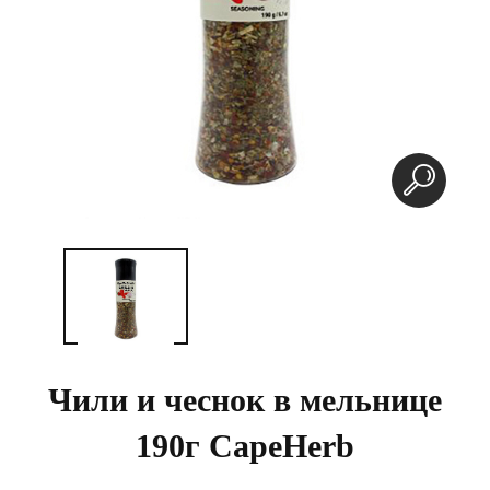
Чили и чеснок в мельнице
190г CapeHerb