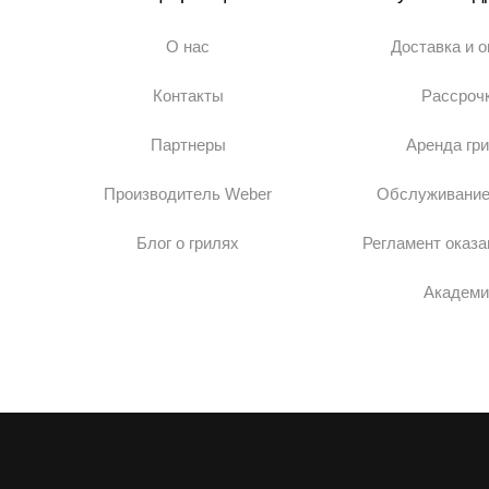
О нас
Доставка и 
Контакты
Рассроч
Партнеры
Аренда гр
Производитель Weber
Обслуживание
Блог о грилях
Регламент оказа
Академи