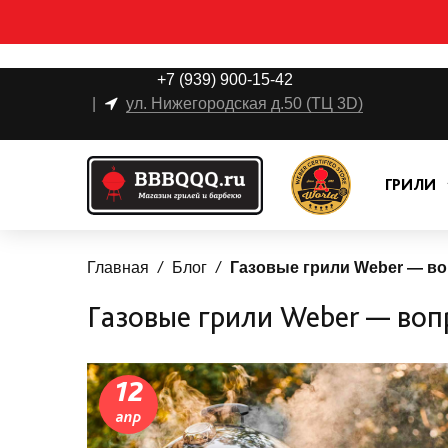
+7 (939) 900-15-42
|
ул. Нижегородская д.50 (ТЦ 3D)
ГРИЛИ
Главная
Блог
Газовые грили Weber — в
Газовые грили Weber — воп
12
апр