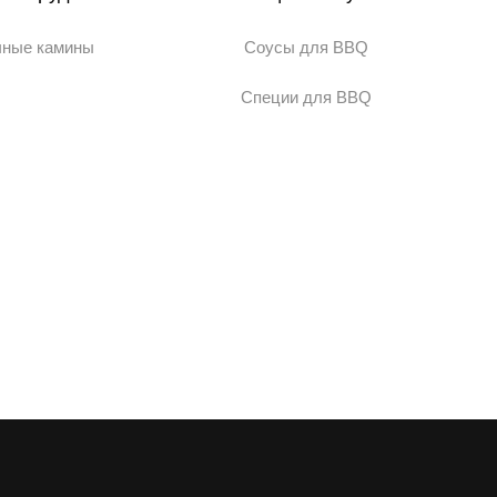
чные камины
Соусы для BBQ
Специи для BBQ