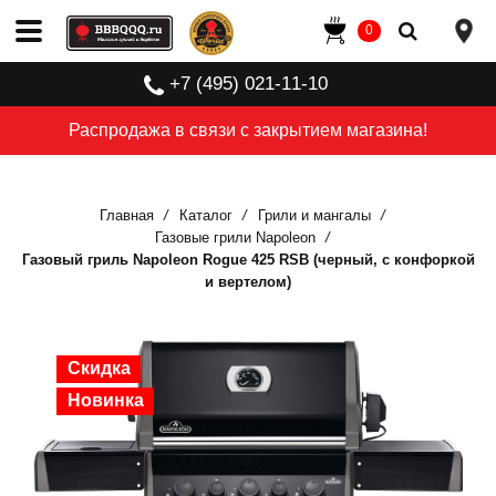
0
+7 (495) 021-11-10
Распродажа в связи с закрытием магазина!
Главная
Каталог
Грили и мангалы
Газовые грили Napoleon
Газовый гриль Napoleon Rogue 425 RSB (черный, с конфоркой
и вертелом)
Скидка
Скидка
Скидка
Скидка
Скидка
Скидка
Скидка
Скидка
Новинка
Новинка
Новинка
Новинка
Новинка
Новинка
Новинка
Новинка