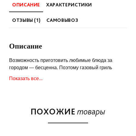
ОПИСАНИЕ
ХАРАКТЕРИСТИКИ
ОТЗЫВЫ (1)
САМОВЫВОЗ
Описание
Возможность приготовить любимые блюда за
городом — бесценна. Поэтому газовый гриль
станет незаменимым помощником на дачном или
Показать все...
приусадебном участке.
Газовый гриль Napoleon Rogue 425 RSB — это
новинка 2022 года, которая покоряет стильным
внешним видом и превосходной
ПОХОЖИЕ
товары
функциональностью за счет грамотной
комплектации.
Устройство оборудовано тремя мощными