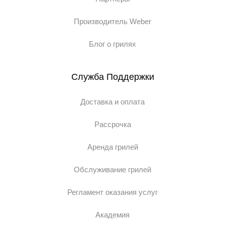
крепления газового баллона предусмотрен
специальный отсек с держателем. А хранить
Производитель Weber
кухонные принадлежности можно во встроенном
Блог о грилях
шкафу.
Подводя итог, можно смело утверждать, что этот
Служба Поддержки
гриль — один из лучших в своей ценовой
категории. Он станет незаменимым помощником на
Доставка и оплата
даче, в частном доме или коттедже и поможет вам
радовать своих близких по-настоящему вкусными и
Рассрочка
полезными блюдами.
Аренда грилей
Обслуживание грилей
Регламент оказания услуг
Академия