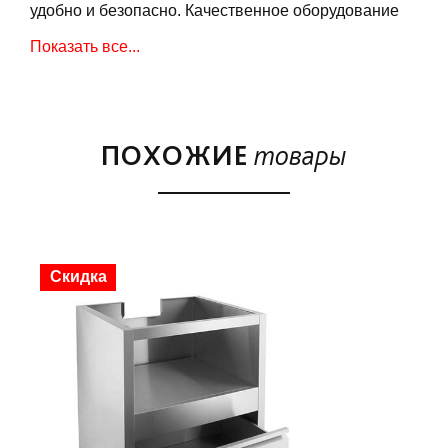
удобно и безопасно. Качественное оборудование
прослужит вам несколько десятилетий. Многие
Показать все...
выбирают их из-за красивого дизайна, который
сделает барбекю зону совершенной. • Вы сможете
легко и быстро готовить всевозможные блюда,
которые будут отличаться отменным вкусом и
ПОХОЖИЕ
товары
полезностью; • Неповторимый стильный дизайн
изделия будет выгодно смотреться в барбекю зоне;
• Встраиваемые грили надежные, безопасные и по-
настоящему долговечные; • Конструкция
гарантирует моментальный отвод неприятного
дыма во время готовки; • Встраиваемый гриль не
Скидка
боится плохих погодных условий. Удивляйте своих
гостей вкусностями в любое время года. • Барбекю
зона с встроенным грилем CHEF-GRILL – это
всегда готовое и атмосферное место для отдыха.
Возле мирного огня всегда особенная атмосфера,
и пообщаться здесь с друзьями будет приятнее.
Модели «B», помимо базовой комплектации,